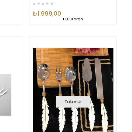
★
★
★
★
★
₺1.999,00
Hızlı Kargo
Tükendi