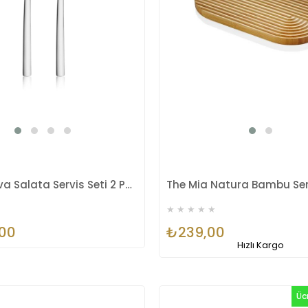
WMF Nuova Salata Servis Seti 2 Parça
★
★
★
★
★
,00
₺239,00
Hızlı Kargo
Üc