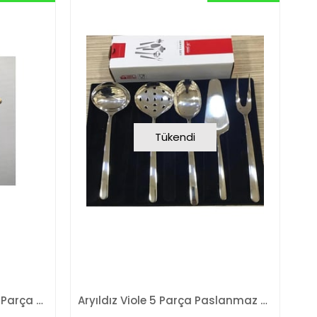
Tükendi
Nehir Lalezar Altın Saten 5 Parça Servis Takımı
Aryıldız Viole 5 Parça Paslanmaz Çelik Servis Takımı