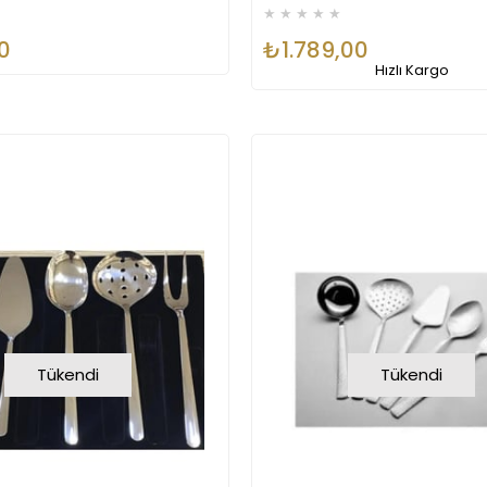
★
★
★
★
★
0
₺1.789,00
Hızlı Kargo
Tükendi
Tükendi