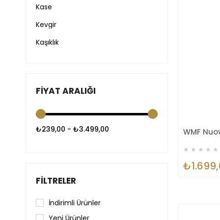
Kase
Kevgir
Kaşıklık
Yağ Şişesi
Porselen Kahvaltı Takımı
FIYAT ARALIĞI
Servis Kepçesi
Servis Çatal
₺239,00 - ₺3.499,00
Şeker Maşa
Bardak
★
★
★
★
★
₺1.699
Pasta Spatulası
FILTRELER
Servis Kürek
Tepsi
İndirimli Ürünler
Yeni Ürünler
Maşa