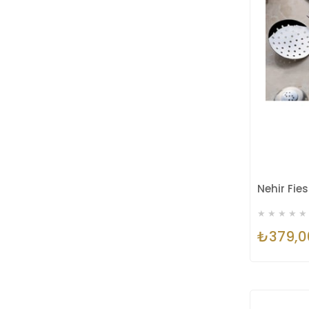
★
★
★
★
★
₺379,0