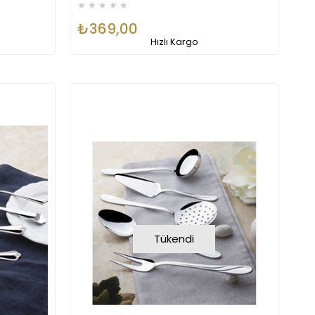
★
★
★
★
★
₺369,00
Hızlı Kargo
Tükendi