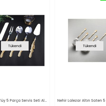
Tükendi
Tükendi
Roy King Tüy 5 Parça Servis Seti Altın Eym001