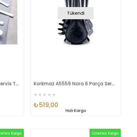
Tükendi
Nehir Katre 5 Parça Sade Servis Takımı
Korkmaz A5559 Nora 6 Parça Servis Seti
★
★
★
★
★
₺519,00
Hızlı Kargo
retsiz Kargo
Ücretsiz Kargo