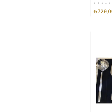
★
★
★
★
★
₺729,0