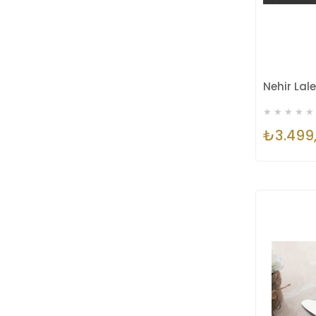
★
★
★
★
★
₺3.499