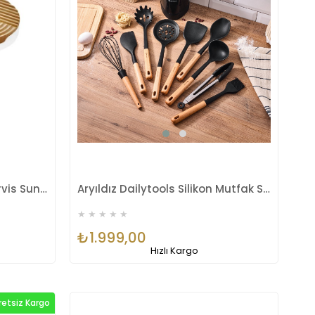
The Mia Natura Bambu Servis Sunum 29x15 cm NTR0020
Aryıldız Dailytools Silikon Mutfak Set 10 Parça Ahşap Siyah Ar262986
★
★
★
★
★
₺1.999,00
Hızlı Kargo
retsiz Kargo