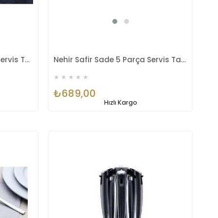
Nehir Fulya 5 Parça Sade Servis Takımı
Nehir Safir Sade 5 Parça Servis Takımı
★
★
★
★
★
₺689,00
Hızlı Kargo