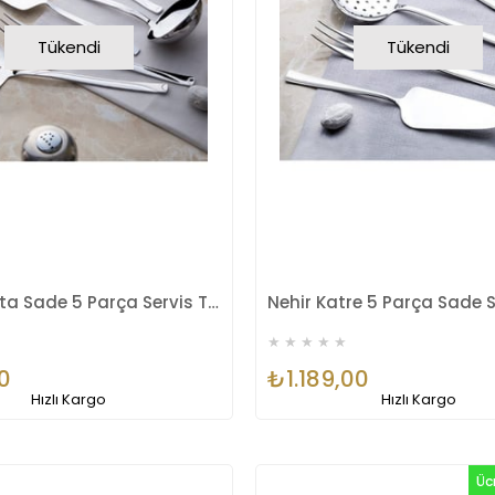
Tükendi
Tükendi
Nehir Fiesta Sade 5 Parça Servis Takımı
★
★
★
★
★
0
₺1.189,00
Hızlı Kargo
Hızlı Kargo
Üc