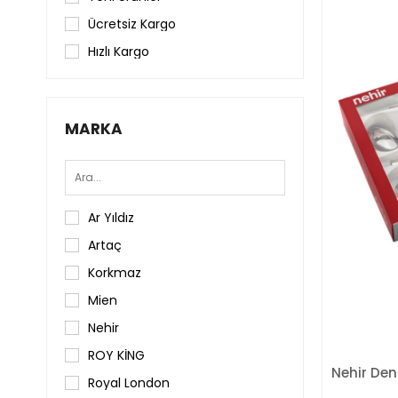
Ücretsiz Kargo
Salata Maşa
Hızlı Kargo
Makarna Maşa
Servis Maşa
Pasta Maşa
MARKA
Servis Kaşık
Porselen Yemek Takımı
Ar Yıldız
Çay Tabak & Bardak
Artaç
Korkmaz
Mien
Nehir
ROY KİNG
Royal London