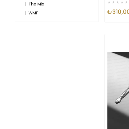
★
★
★
★
★
The Mia
₺310,0
WMF