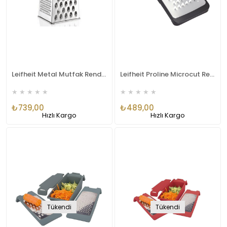
Leifheit Metal Mutfak Rendesi Lfh23120
Leifheit Proline Microcut Rende 30.5X11.6CM
★
★
★
★
★
★
★
★
★
★
₺739,00
₺489,00
Hızlı Kargo
Hızlı Kargo
Tükendi
Tükendi