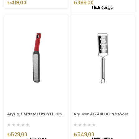
₺419,00
₺399,00
Hızlı Kargo
Aryıldız Master Uzun El Rendesi 31x5 Cm AR250143
Aryıldız Ar249888 Protools Rende Large
★
★
★
★
★
★
★
★
★
★
₺529,00
₺549,00