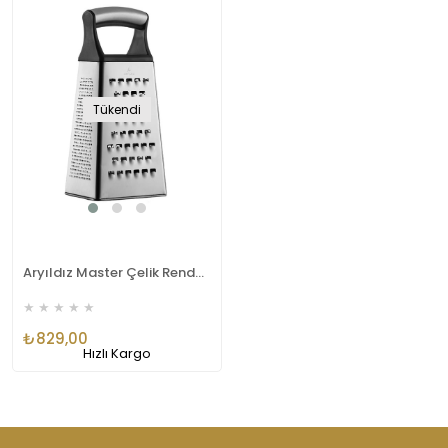
Tükendi
Aryıldız Master Çelik Rende 4 Yönlü Ar272732
★
★
★
★
★
₺829,00
Hızlı Kargo