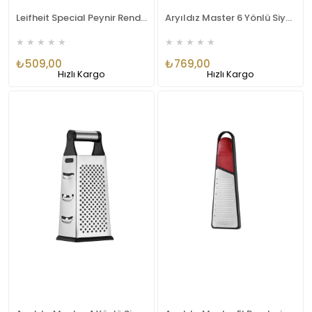
Leifheit Special Peynir Rendesi Lfh3130
Aryıldız Master 6 Yönlü Siyah Rende AR250327
★
★
★
★
★
★
★
★
★
★
₺509,00
₺769,00
Hızlı Kargo
Hızlı Kargo