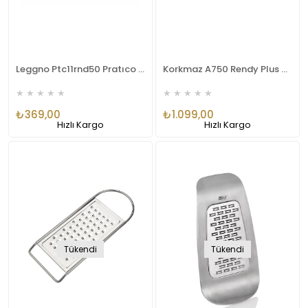
Leggno Ptc11rnd50 Pratıco Universal Rende
Korkmaz A750 Rendy Plus Çelik Rende 9 Inch Kırmızı
★
★
★
★
★
★
★
★
★
★
₺369,00
₺1.099,00
Hızlı Kargo
Hızlı Kargo
Tükendi
Tükendi