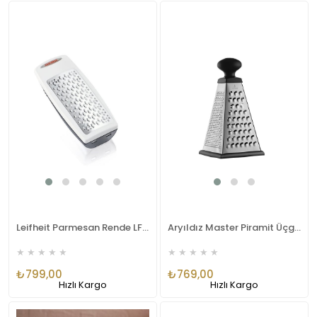
Leifheit Parmesan Rende LFH3150
Aryıldız Master Piramit Üçgen Rende Ar272749
★
★
★
★
★
★
★
★
★
★
₺799,00
₺769,00
Hızlı Kargo
Hızlı Kargo