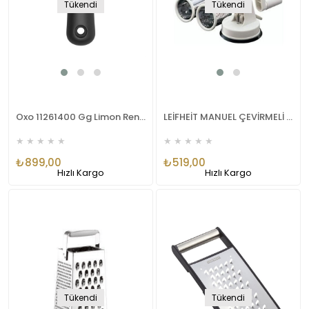
Tükendi
Tükendi
Oxo 11261400 Gg Limon Rendesi
LEİFHEİT MANUEL ÇEVİRMELİ RENDE SETİ 23130
★
★
★
★
★
★
★
★
★
★
₺899,00
₺519,00
Hızlı Kargo
Hızlı Kargo
Tükendi
Tükendi