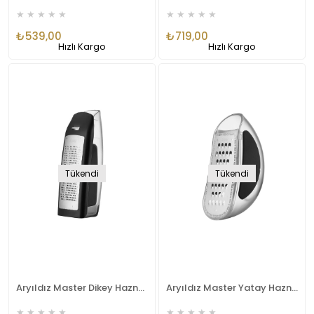
★
★
★
★
★
★
★
★
★
★
₺539,00
₺719,00
Hızlı Kargo
Hızlı Kargo
Tükendi
Tükendi
Aryıldız Master Dikey Hazneli Rende AR250204
Aryıldız Master Yatay Hazneli Rende AR250198
★
★
★
★
★
★
★
★
★
★