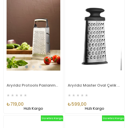
Aryıldız Protools Paslanmaz Çelik Rende Ar272770
Aryıldız Master Oval Çelik Rende Büyük Ar272756
★
★
★
★
★
★
★
★
★
★
₺719,00
₺599,00
Hızlı Kargo
Hızlı Kargo
Ücretsiz Kargo
Ücretsiz Kargo