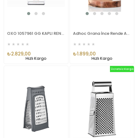
OXO 1057961 GG KAPLI RENDE
Adhoc Grana İnce Rende Ahşap Standlı
★
★
★
★
★
★
★
★
★
★
₺2.829,00
₺1.899,00
Hızlı Kargo
Hızlı Kargo
Ücretsiz Kargo