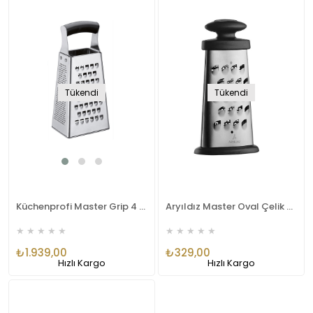
Tükendi
Tükendi
Küchenprofi Master Grip 4 Taraflı Rende KP-1250511000
Aryıldız Master Oval Çelik Mini Rende Küçük Ar272763
★
★
★
★
★
★
★
★
★
★
₺1.939,00
₺329,00
Hızlı Kargo
Hızlı Kargo