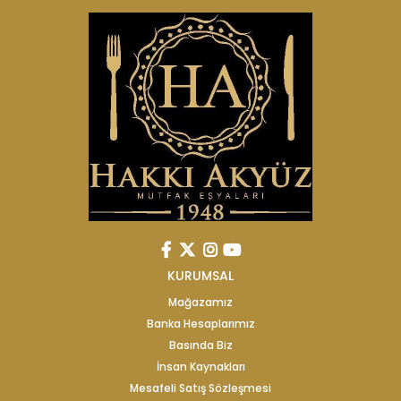
KURUMSAL
Mağazamız
Banka Hesaplarımız
Basında Biz
İnsan Kaynakları
Mesafeli Satış Sözleşmesi