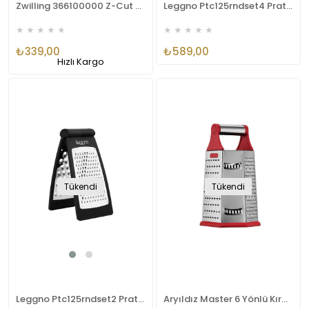
Zwilling 366100000 Z-Cut Mini Rende
Leggno Ptc125rndset4 Pratico Kaplı 4 Parça Rende Seti
★
★
★
★
★
★
★
★
★
★
₺339,00
₺589,00
Hızlı Kargo
Tükendi
Tükendi
Leggno Ptc125rndset2 Pratico Katlanır İki Yüzeyli Rende Seti
Aryıldız Master 6 Yönlü Kırmızı Rende AR250242