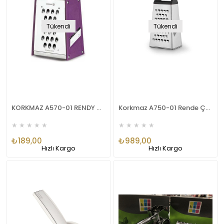
Tükendi
Tükendi
KORKMAZ A570-01 RENDY MİNİ MOR
Korkmaz A750-01 Rende Çelik Rendy Plus Siyah
★
★
★
★
★
★
★
★
★
★
₺189,00
₺989,00
Hızlı Kargo
Hızlı Kargo