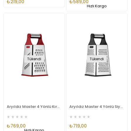
₺219,00
₺589,00
Hızlı Kargo
Tükendi
Tükendi
Aryıldız Master 4 Yönlü Kırmızı Geniş Rende AR250235
Aryıldız Master 4 Yönlü Siyah Geniş Rende AR250310
★
★
★
★
★
★
★
★
★
★
₺769,00
₺719,00
Hızlı Kargo