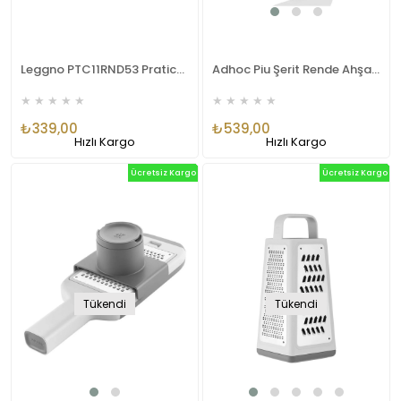
Leggno PTC11RND53 Pratico Sebze Rendesi
Adhoc Piu Şerit Rende Ahşap Standlı
★
★
★
★
★
★
★
★
★
★
₺339,00
₺539,00
Hızlı Kargo
Hızlı Kargo
Ücretsiz Kargo
Ücretsiz Kargo
Tükendi
Tükendi