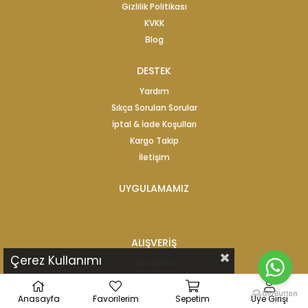
Gizlilik Politikası
KVKK
Blog
DESTEK
Yardım
Sıkça Sorulan Sorular
İptal & İade Koşulları
Kargo Takip
İletişim
UYGULAMAMIZ
ALIŞVERİŞ
Çerez Kullanımı
Hesabım
İade Taleplerim
Favorilerim
Anasayfa
Favorilerim
Sepetim
Üye Girişi