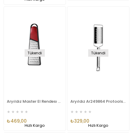
Tükendi
Tükendi
Aryıldız Master El Rendesı Ve Soyacak Blade AR250129
Aryıldız Ar249864 Protools Rende Medium
★
★
★
★
★
★
★
★
★
★
₺469,00
₺329,00
Hızlı Kargo
Hızlı Kargo