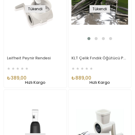
Tükendi
Tükendi
Leifheit Peynir Rendesi
KLT Çelik Fındık Öğütücü Peynir Rendesi Değirmen Seti
★
★
★
★
★
★
★
★
★
★
₺389,00
₺889,00
Hızlı Kargo
Hızlı Kargo