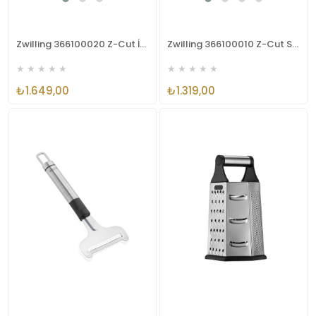
Zwilling 366100020 Z-Cut İnce Rende
Zwilling 366100010 Z-Cut Spiral Dilimleyici Rende Gri
★
★
★
★
★
★
★
★
★
★
₺1.649,00
₺1.319,00