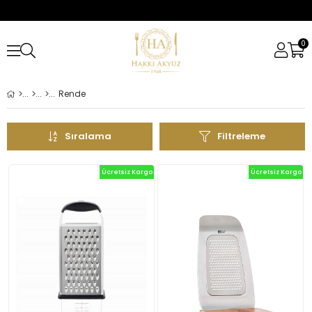
0
Rende
Sıralama
Filtreleme
Ücretsiz Kargo
Ücretsiz Kargo