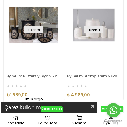
Tükendi
Tükendi
By Selim Butterfly Siyah 5 Parça Polyester Banyo Seti
By Selim Stamp Krem 5 Parça Polyester Banyo Seti
★
★
★
★
★
★
★
★
★
★
₺1.689,00
₺4.989,00
Hızlı Kargo
Çerez Kullanımı
Ücretsiz Kargo
Ücretsiz Kargo
Anasayfa
Favorilerim
Sepetim
Üye Girişi