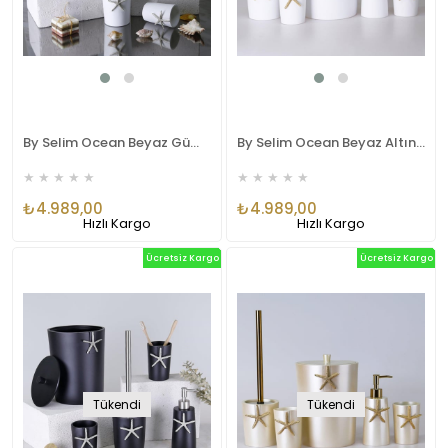
By Selim Ocean Beyaz Gümüş 5 Parça Polyester Banyo Seti
By Selim Ocean Beyaz Altın 5 Parça Polyester Banyo Seti
★
★
★
★
★
★
★
★
★
★
₺4.989,00
₺4.989,00
Hızlı Kargo
Hızlı Kargo
Ücretsiz Kargo
Ücretsiz Kargo
Tükendi
Tükendi