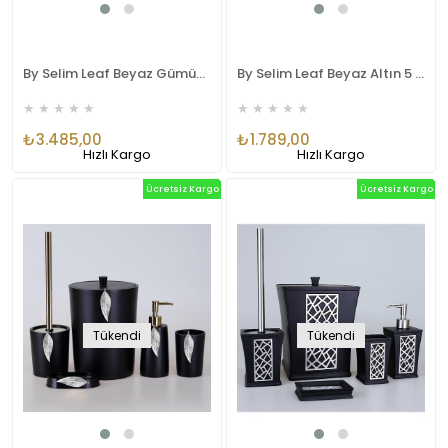
By Selim Leaf Beyaz Gümüş 5 Parça Polyester Banyo Seti
By Selim Leaf Beyaz Altın 5 Parça Polyester Banyo Seti
★
★
★
★
★
★
★
★
★
★
₺3.485,00
₺1.789,00
Hızlı Kargo
Hızlı Kargo
Ücretsiz Kargo
Ücretsiz Kargo
Tükendi
Tükendi