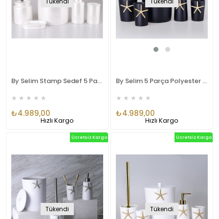
Tükendi
Tükendi
By Selim Stamp Sedef 5 Parça Polyester Banyo Seti
By Selim 5 Parça Polyester Banyo Seti Ocean Banyo Seti Siyah Altın
★
★
★
★
★
★
★
★
★
★
₺4.989,00
₺4.989,00
Hızlı Kargo
Hızlı Kargo
Ücretsiz Kargo
Ücretsiz Kargo
Tükendi
Tükendi