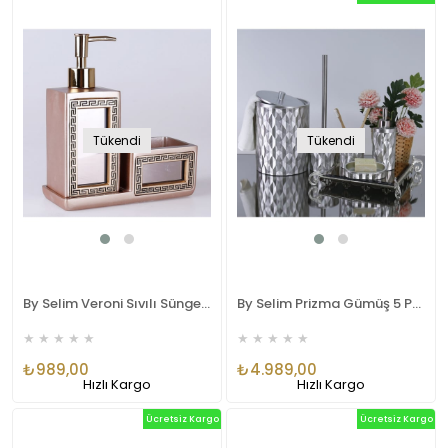
Tükendi
Tükendi
By Selim Veroni Sıvılı Süngerlik Vizon Altın Polyester
By Selim Prizma Gümüş 5 Parça Polyester Banyo Seti SBNY122GMS15RS
★
★
★
★
★
★
★
★
★
★
₺989,00
₺4.989,00
Hızlı Kargo
Hızlı Kargo
Ücretsiz Kargo
Ücretsiz Kargo