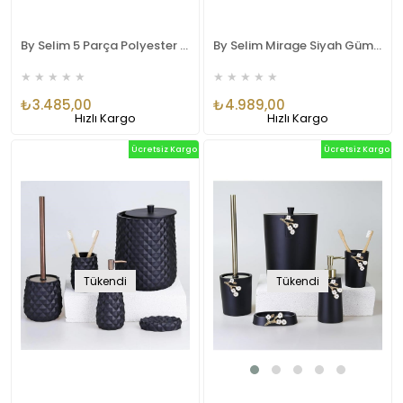
By Selim 5 Parça Polyester Banyo Seti Leaf Banyo Seti Siyah-Gümüş
By Selim Mirage Siyah Gümüş 5 Parça Polyester Banyo Seti
★
★
★
★
★
★
★
★
★
★
₺3.485,00
₺4.989,00
Hızlı Kargo
Hızlı Kargo
Ücretsiz Kargo
Ücretsiz Kargo
Tükendi
Tükendi