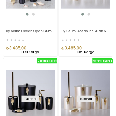
By Selim Ocean Siyah Gümüş 5 Parça Polyester Banyo Seti
By Selim Ocean İnci Altın 5 Parça Polyester Banyo Seti
★
★
★
★
★
★
★
★
★
★
₺3.485,00
₺3.485,00
Hızlı Kargo
Hızlı Kargo
Ücretsiz Kargo
Ücretsiz Kargo
Tükendi
Tükendi