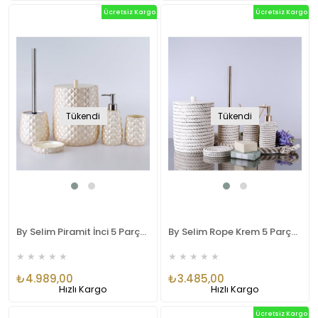
Ücretsiz Kargo
Ücretsiz Kargo
Tükendi
Tükendi
By Selim Piramit İnci 5 Parça Polyester Banyo Seti
By Selim Rope Krem 5 Parça Polyester Banyo Seti
★
★
★
★
★
★
★
★
★
★
₺4.989,00
₺3.485,00
Hızlı Kargo
Hızlı Kargo
Ücretsiz Kargo