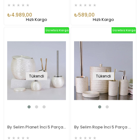
★
★
★
★
★
★
★
★
★
★
₺4.989,00
₺589,00
Hızlı Kargo
Hızlı Kargo
Ücretsiz Kargo
Ücretsiz Kargo
Tükendi
Tükendi
By Selim Planet İnci 5 Parça Polyester Banyo Seti
By Selim Rope İnci 5 Parça Polyester Banyo Seti
★
★
★
★
★
★
★
★
★
★