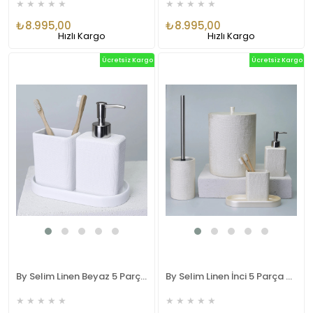
★
★
★
★
★
★
★
★
★
★
₺8.995,00
₺8.995,00
Hızlı Kargo
Hızlı Kargo
Ücretsiz Kargo
Ücretsiz Kargo
By Selim Linen Beyaz 5 Parça Polyester Banyo Seti
By Selim Linen İnci 5 Parça Polyester Banyo Seti
★
★
★
★
★
★
★
★
★
★