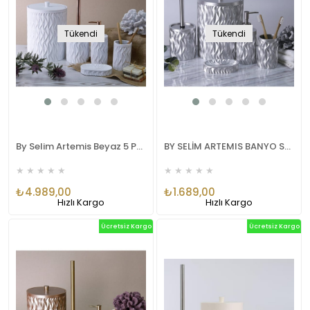
Tükendi
Tükendi
By Selim Artemis Beyaz 5 Parça Polyester Banyo Seti
BY SELİM ARTEMIS BANYO SETI GÜMÜS
★
★
★
★
★
★
★
★
★
★
₺4.989,00
₺1.689,00
Hızlı Kargo
Hızlı Kargo
Ücretsiz Kargo
Ücretsiz Kargo