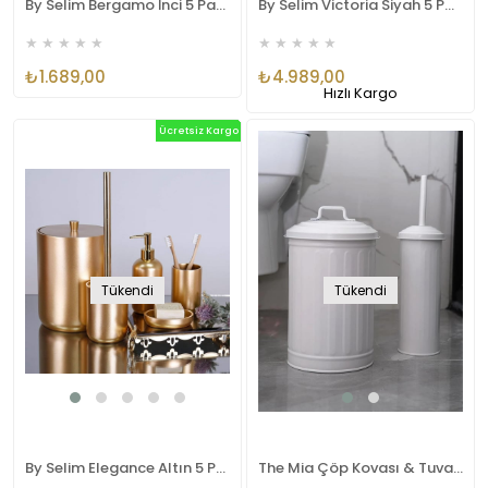
By Selim Bergamo İnci 5 Parça Polyester Banyo Seti
By Selim Victoria Siyah 5 Parça Polyester Banyo Seti
★
★
★
★
★
★
★
★
★
★
₺1.689,00
₺4.989,00
Hızlı Kargo
Ücretsiz Kargo
Tükendi
Tükendi
By Selim Elegance Altın 5 Parça Polyester Banyo Seti
The Mia Çöp Kovası & Tuvalet Fırçası Seti Beyaz MGL0060