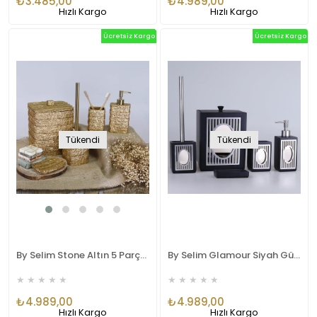
₺3.485,00
₺4.989,00
Hızlı Kargo
Hızlı Kargo
Ücretsiz Kargo
Ücretsiz Kargo
Tükendi
Tükendi
By Selim Stone Altın 5 Parça Polyester Banyo Seti
By Selim Glamour Siyah Gümüş Aynalı 5 Parça Polyester Banyo Seti
★
★
★
★
★
★
★
★
★
★
₺4.989,00
₺4.989,00
Hızlı Kargo
Hızlı Kargo