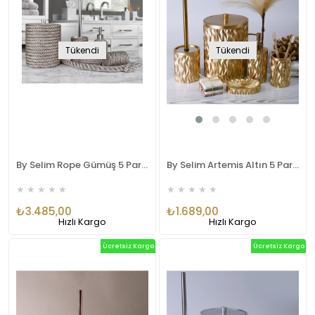
Tükendi
Tükendi
By Selim Rope Gümüş 5 Parça Polyester Banyo Seti
By Selim Artemis Altın 5 Parça Polyester Banyo Seti
★
★
★
★
★
★
★
★
★
★
₺3.485,00
₺1.689,00
Hızlı Kargo
Hızlı Kargo
Ücretsiz Kargo
Ücretsiz Kargo