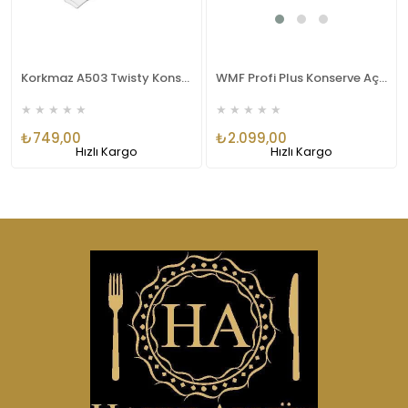
Korkmaz A503 Twisty Konserve Açacağı
WMF Profi Plus Konserve Açacağı
★
★
★
★
★
★
★
★
★
★
₺749,00
₺2.099,00
Hızlı Kargo
Hızlı Kargo