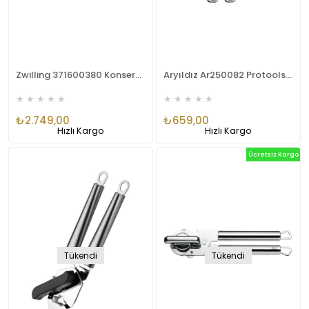
Zwilling 371600380 Konserve Açacağı
Aryıldız Ar250082 Protools Konserve Açacağı
★
★
★
★
★
★
★
★
★
★
₺2.749,00
₺659,00
Hızlı Kargo
Hızlı Kargo
Ücretsiz Kargo
Tükendi
Tükendi