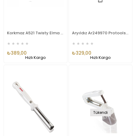
Korkmaz A521 Twisty Elma Oyucu
Aryıldız Ar249970 Protools Elma Oyacağı
★
★
★
★
★
★
★
★
★
★
₺389,00
₺329,00
Hızlı Kargo
Hızlı Kargo
Tükendi