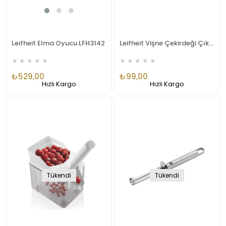
Leifheit Elma Oyucu LFH3142
Leifheit Vişne Çekirdeği Çıkarıcı LFH3155
★
★
★
★
★
★
★
★
★
★
₺529,00
₺99,00
Hızlı Kargo
Hızlı Kargo
Tükendi
Tükendi