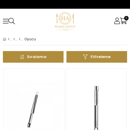
0
Oyucu
Sıralama
Filtreleme