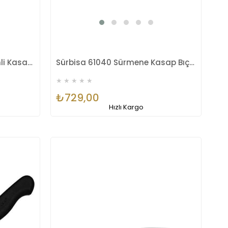
Sürbisa Sürmene 61012 Pimli Kasap Bıçağı 14 Cm
Sürbisa 61040 Sürmene Kasap Bıçağı Pimli Sap 20 Cm
★
★
★
★
★
₺729,00
Hızlı Kargo