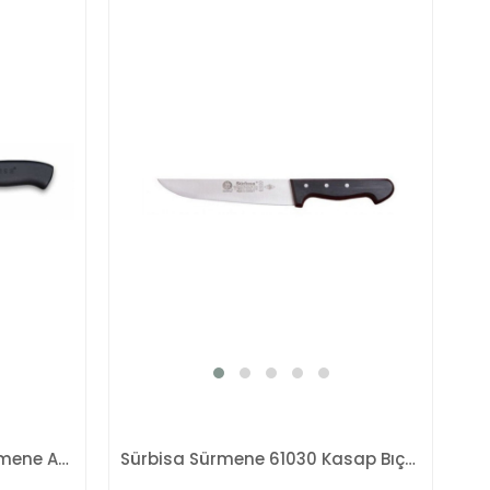
Sürbisa 61195 Santoku Sürmene Aşçı Bıçağı
Sürbisa Sürmene 61030 Kasap Bıçağı Pimli Sap 18,5 Cm