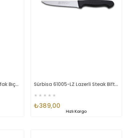
Sürbisa 61101 Sürmene Mutfak Bıçağı
Sürbisa 61005-LZ Lazerli Steak Biftek Sürmene Bıçağı
★
★
★
★
★
₺389,00
Hızlı Kargo