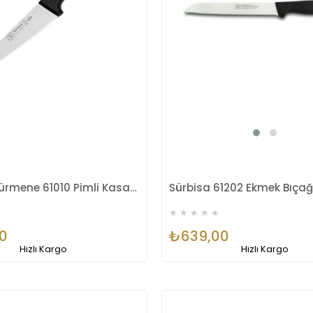
Sürbisa Sürmene 61010 Pimli Kasap Bıçağı 14 Cm
Sürbisa 61202 Ekmek Bıçağ
★
★
★
★
★
0
₺639,00
Hızlı Kargo
Hızlı Kargo