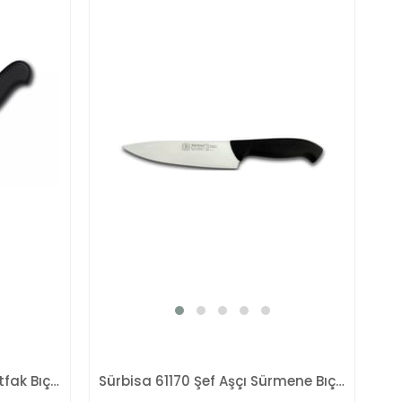
Sürbisa 61104 Sürmene Mutfak Bıçağı
Sürbisa 61170 Şef Aşçı Sürmene Bıçağı 17 Cm