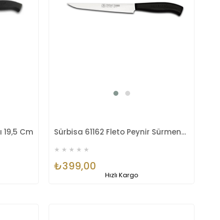
ı 19,5 Cm
Sürbisa 61162 Fleto Peynir Sürmene Bıçağı 17 Cm
★
★
★
★
★
₺399,00
Hızlı Kargo