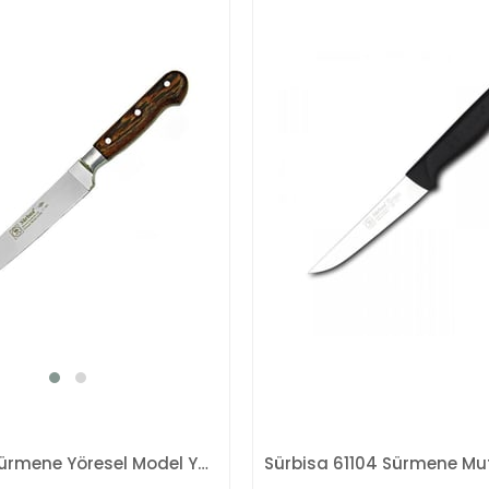
Sürbisa Sürmene Yöresel Model YM-61001 Ahşap Mutfak Bıçağı 17 Cm