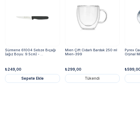
Sürmene 61004 Sebze Bıçağı
Mien Çift Cidarlı Bardak 250 ml
Pyrex Ca
(ağız Boyu: 9.5cm) - ...
Mien-399
Orjinal M
₺249,00
₺299,00
₺599,0
Sepete Ekle
Tükendi