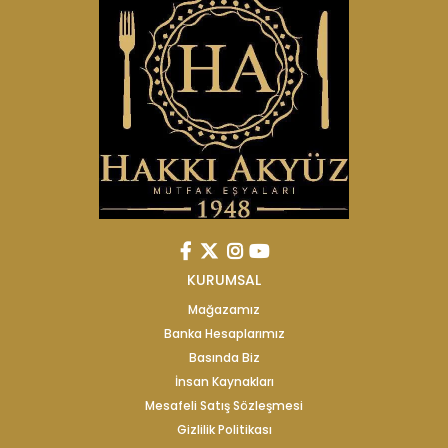
KURUMSAL
Mağazamız
Banka Hesaplarımız
Basında Biz
İnsan Kaynakları
Mesafeli Satış Sözleşmesi
Gizlilik Politikası